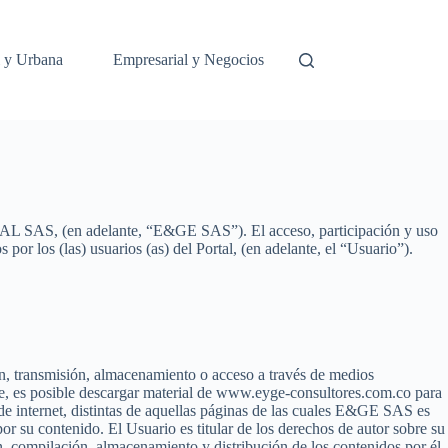
l y Urbana
Empresarial y Negocios
 SAS, (en adelante, “E&GE SAS”). El acceso, participación y uso
por los (las) usuarios (as) del Portal, (en adelante, el “Usuario”).
ón, transmisión, almacenamiento o acceso a través de medios
nte, es posible descargar material de www.eyge-consultores.com.co para
 internet, distintas de aquellas páginas de las cuales E&GE SAS es
r su contenido. El Usuario es titular de los derechos de autor sobre su
 compilación, almacenamiento y distribución de los contenidos por él