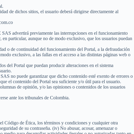
l.
ad de dichos sitios, el usuario deberá dirigirse directamente al
.com.co
SAS advertirá previamente las interrupciones en el funcionamiento
 y, en particular, aunque no de modo exclusivo, que los usuarios puedan
ad o de continuidad del funcionamiento del Portal, a la defraudación
e modo exclusivo, a las fallas en el acceso a las distintas páginas web o
dos del Portal que puedan producir alteraciones en el sistema
suario.
SAS no puede garantizar que dicho contenido esté exento de errores o
 el contenido del Portal sea suficiente y/o útil para el usuario.
 columnas de opinión, y/o las opiniones o contenidos de los usuarios
erse ante los tribunales de Colombia.
 el Código de Ética, los términos y condiciones y cualquier otra
la seguridad de su contraseña. (iv) No abusar, acosar, amenazar o
mo medio para desarrollar actividades ilegales o no autorizadas tanto en