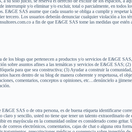
 su solo juicio, se reserva el derecho de excluir de los espacios, a aqu
e interrumpir y/o eliminar y/o excluir, total o parcialmente, en todos l
cados. E&GE SAS asume que cada usuario se obliga a cumplir y respetar 
 tercero. Los usuarios deberán denunciar cualquier violación a los térm
onsultores.com.co a fin de que E&GE SAS tome las medidas que estén a 
a de los blogs que pertenecen a productos y/o servicios de E&GE SAS,
ción sobre asuntos afines a las temáticas y servicios de E&GE SAS; (2) N
nfóquela para que sea constructiva; (3) Ayudar a construir la comunidad,
arios hacen dentro de su blog de manera coherente y respetuosa, el obje
icaciones, comentarios, conceptos u opiniones, etc…denúncielo a jjimen
ación.
de E&GE SAS o de otra persona, es de buena etiqueta identificarse corr
 claro y sencillo, usted no tiene que tener un talento extraordinario de
ir en mayúscula en la comunidad online es considerado como gritar. U
és de correos electrónicos, comentarios, cajas de chat o alguna otra form
ir tratamientos, prescripciones médicas o sugerencia sobre ingestión d