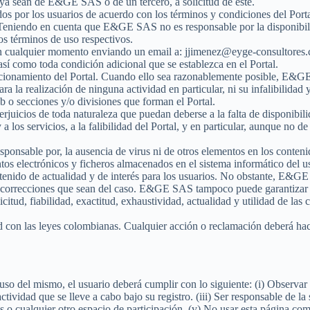
, ya sean de E&GE SAS o de un tercero, a solicitud de éste.
dos por los usuarios de acuerdo con los términos y condiciones del Porta
. Teniendo en cuenta que E&GE SAS no es responsable por la disponibilid
los términos de uso respectivos.
o en cualquier momento enviando un email a: jjimenez@eyge-consultores
así como toda condición adicional que se establezca en el Portal.
ionamiento del Portal. Cuando ello sea razonablemente posible, E&GE 
a la realización de ninguna actividad en particular, ni su infalibilidad
web o secciones y/o divisiones que forman el Portal.
uicios de toda naturaleza que puedan deberse a la falta de disponibilid
 a los servicios, a la falibilidad del Portal, y en particular, aunque no d
ponsable por, la ausencia de virus ni de otros elementos en los conteni
os electrónicos y ficheros almacenados en el sistema informático del u
nido de actualidad y de interés para los usuarios. No obstante, E&GE 
o correcciones que sean del caso. E&GE SAS tampoco puede garantizar que
itud, fiabilidad, exactitud, exhaustividad, actualidad y utilidad de las
 con las leyes colombianas. Cualquier acción o reclamación deberá hac
 uso del mismo, el usuario deberá cumplir con lo siguiente: (i) Observar
actividad que se lleve a cabo bajo su registro. (iii) Ser responsable de 
ogs o cualquier otro espacio de participación. (v) No usar esta página co