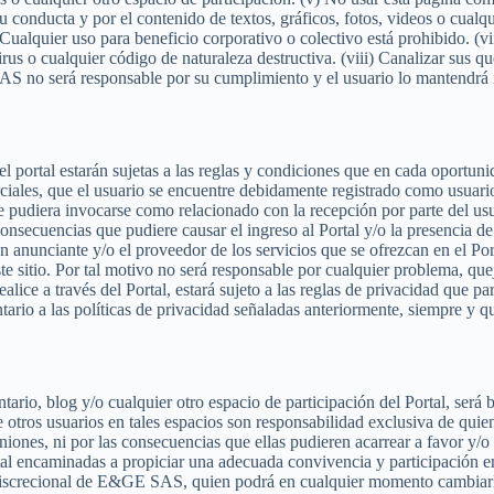
 conducta y por el contenido de textos, gráficos, fotos, videos o cualqu
l. Cualquier uso para beneficio corporativo o colectivo está prohibido. 
irus o cualquier código de naturaleza destructiva. (viii) Canalizar sus q
SAS no será responsable por su cumplimiento y el usuario lo mantendrá
l portal estarán sujetas a las reglas y condiciones que en cada oport
rciales, que el usuario se encuentre debidamente registrado como usuar
ue pudiera invocarse como relacionado con la recepción por parte del usu
uencias que pudiere causar el ingreso al Portal y/o la presencia de 
nciante y/o el proveedor de los servicios que se ofrezcan en el Portal
te sitio. Por tal motivo no será responsable por cualquier problema, que
ice a través del Portal, estará sujeto a las reglas de privacidad que pa
tario a las políticas de privacidad señaladas anteriormente, siempre y q
ario, blog y/o cualquier otro espacio de participación del Portal, será 
 otros usuarios en tales espacios son responsabilidad exclusiva de qui
niones, ni por las consecuencias que ellas pudieren acarrear a favor y/o 
al encaminadas a propiciar una adecuada convivencia y participación en 
es discrecional de E&GE SAS, quien podrá en cualquier momento cambiarlo