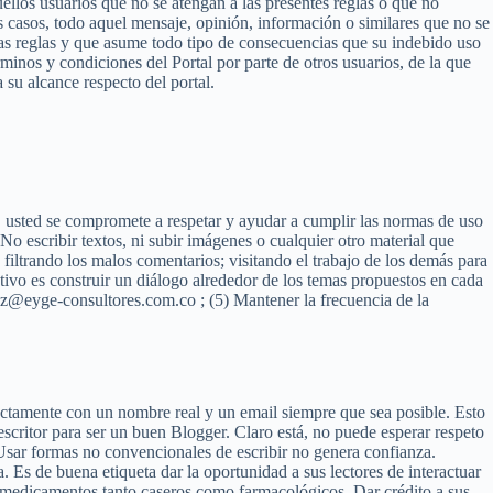
ellos usuarios que no se atengan a las presentes reglas o que no
os casos, todo aquel mensaje, opinión, información o similares que no se
las reglas y que asume todo tipo de consecuencias que su indebido uso
inos y condiciones del Portal por parte de otros usuarios, de la que
su alcance respecto del portal.
 usted se compromete a respetar y ayudar a cumplir las normas de uso
o escribir textos, ni subir imágenes o cualquier otro material que
 filtrando los malos comentarios; visitando el trabajo de los demás para
tivo es construir un diálogo alrededor de los temas propuestos en cada
ez@eyge-consultores.com.co ; (5) Mantener la frecuencia de la
ectamente con un nombre real y un email siempre que sea posible. Esto
 escritor para ser un buen Blogger. Claro está, no puede esperar respeto
sar formas no convencionales de escribir no genera confianza.
a. Es de buena etiqueta dar la oportunidad a sus lectores de interactuar
e medicamentos tanto caseros como farmacológicos. Dar crédito a sus