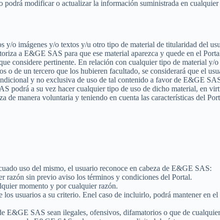
rio podrá modificar o actualizar la información suministrada en cualqui
os y/o imágenes y/o textos y/u otro tipo de material de titularidad del us
io autoriza a E&GE SAS para que ese material aparezca y quede en el Po
o que considere pertinente. En relación con cualquier tipo de material y/
os o de un tercero que los hubieren facultado, se considerará que el usua
incondicional y no exclusiva de uso de tal contenido a favor de E&GE SAS
 podrá a su vez hacer cualquier tipo de uso de dicho material, en virtu
a de manera voluntaria y teniendo en cuenta las características del Porta
 adecuado uso del mismo, el usuario reconoce en cabeza de E&GE SAS:
r razón sin previo aviso los términos y condiciones del Portal.
alquier momento y por cualquier razón.
de los usuarios a su criterio. Enel caso de incluirlo, podrá mantener en e
 de E&GE SAS sean ilegales, ofensivos, difamatorios o que de cualquie