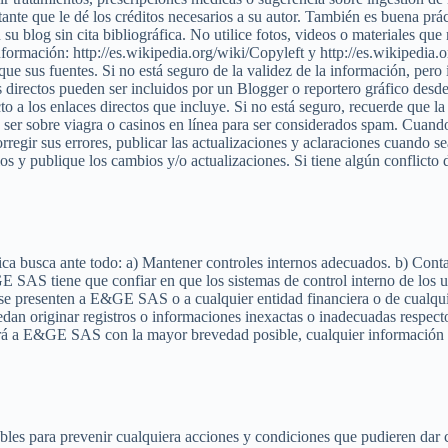
ante que le dé los créditos necesarios a su autor. También es buena prác
 su blog sin cita bibliográfica. No utilice fotos, videos o materiales q
información: http://es.wikipedia.org/wiki/Copyleft y http://es.wikipedia
ique sus fuentes. Si no está seguro de la validez de la información, per
es directos pueden ser incluidos por un Blogger o reportero gráfico des
o a los enlaces directos que incluye. Si no está seguro, recuerde que la 
ser sobre viagra o casinos en línea para ser considerados spam. Cuand
regir sus errores, publicar las actualizaciones y aclaraciones cuando 
os y publique los cambios y/o actualizaciones. Si tiene algún conflicto
ica busca ante todo: a) Mantener controles internos adecuados. b) Conta
GE SAS tiene que confiar en que los sistemas de control interno de los
e se presenten a E&GE SAS o a cualquier entidad financiera o de cualqu
n originar registros o informaciones inexactas o inadecuadas respecto 
icará a E&GE SAS con la mayor brevedad posible, cualquier información 
onables para prevenir cualquiera acciones y condiciones que pudieren d