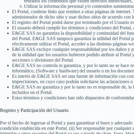
retirados los contenidos que violen derechos intelectuales
Utilizar la información personal y/o contenidos suministra
El Portal, contiene links que remiten a otras páginas de internet
administrador de dicho sitio y usar dichos sitios de acuerdo con 
El registro del Portal podrá darse por terminado por el Usuari
El usuario deberá cumplir los términos y condiciones del Portal, 
E&GE SAS no garantiza la disponibilidad y continuidad del func
del Portal. E&GE SAS tampoco garantiza la utilidad del Portal par
efectivamente utilizar el Portal, acceder a las distintas páginas 
E&GE SAS excluye cualquier responsabilidad por los daños y perj
de la utilidad que los usuarios hubieren podido atribuir al Portal y
secciones o divisiones del Portal.
E&GE SAS no controla ni garantiza, y por lo tanto no se hace res
informático, (Software y hardware) del usuario o en los document
Es interés de E&GE SAS ser una fuente de información con conte
imprecisiones, en cuyo caso podrán solicitarse las aclaraciones 
E&GE SAS no garantiza y por lo tanto no es responsable de, la lic
incluidos en el Portal.
Estos términos y condiciones han sido dispuestos de conformidad
Registro y Participación del Usuario.
Por el hecho de ingresar al Portal y para garantizar el buen y adecuado
condición establecida en este Portal. (ii) Ser responsable por cualquier 
intimidar a otros usuarios del Portal ya sea a través de chats, foros, bl