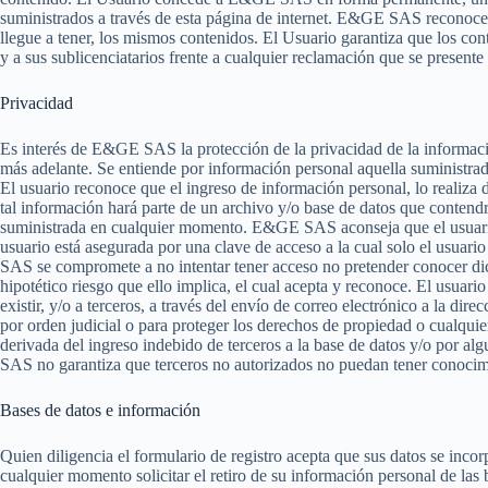
suministrados a través de esta página de internet. E&GE SAS reconocerá
llegue a tener, los mismos contenidos. El Usuario garantiza que los c
y a sus sublicenciatarios frente a cualquier reclamación que se presente
Privacidad
Es interés de E&GE SAS la protección de la privacidad de la informació
más adelante. Se entiende por información personal aquella suministrada 
El usuario reconoce que el ingreso de información personal, lo realiza 
tal información hará parte de un archivo y/o base de datos que contend
suministrada en cualquier momento. E&GE SAS aconseja que el usuario 
usuario está asegurada por una clave de acceso a la cual solo el usuar
SAS se compromete a no intentar tener acceso no pretender conocer dic
hipotético riesgo que ello implica, el cual acepta y reconoce. El usuari
existir, y/o a terceros, a través del envío de correo electrónico a l
por orden judicial o para proteger los derechos de propiedad o cualqu
derivada del ingreso indebido de terceros a la base de datos y/o por al
SAS no garantiza que terceros no autorizados no puedan tener conocimien
Bases de datos e información
Quien diligencia el formulario de registro acepta que sus datos se incor
cualquier momento solicitar el retiro de su información personal de la