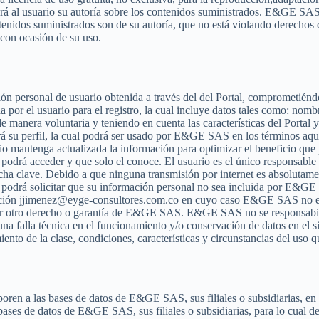
 al usuario su autoría sobre los contenidos suministrados. E&GE SAS pod
ontenidos suministrados son de su autoría, que no está violando derec
 con ocasión de su uso.
n personal de usuario obtenida a través del del Portal, comprometiéndo
por el usuario para el registro, la cual incluye datos tales como: nombre
de manera voluntaria y teniendo en cuenta las características del Porta
rá su perfil, la cual podrá ser usado por E&GE SAS en los términos aquí
mantenga actualizada la información para optimizar el beneficio que p
io podrá acceder y que solo el conoce. El usuario es el único responsab
ha clave. Debido a que ninguna transmisión por internet es absolutamen
o podrá solicitar que su información personal no sea incluida por E&GE S
a dirección jjimenez@eyge-consultores.com.co en cuyo caso E&GE SAS no 
ier otro derecho o garantía de E&GE SAS. E&GE SAS no se responsabiliz
guna falla técnica en el funcionamiento y/o conservación de datos en el 
to de la clase, condiciones, características y circunstancias del uso qu
poren a las bases de datos de E&GE SAS, sus filiales o subsidiarias, en 
s bases de datos de E&GE SAS, sus filiales o subsidiarias, para lo cua