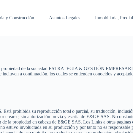
ría y Construcción
Asuntos Legales
Inmobiliaria, Predia
 es de propiedad de la sociedad ESTRATEGIA & GESTIÓN EMPRESARIAL
e incluyen a continuación, los cuales se entienden conocidos y aceptados 
Está prohibida su reproducción total o parcial, su traducción, inclusi
o por crearse, sin autorización previa y escrita de E&GE SAS. No obsta
 de la propiedad en cabeza de E&GE SAS. Los Links a otras paginas de
o estuvo involucrada en su producción y por tanto no es responsable po
encia de uso gratuita, no exclusiva, para la reproducción,adaptación,