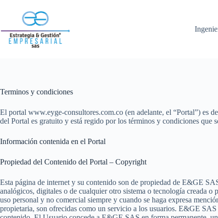
Skip
to
content
Ingenie
Terminos y condiciones
El portal www.eyge-consultores.com.co (en adelante, el “Portal”)
del Portal es gratuito y está regido por los términos y condiciones que s
Información contenida en el Portal
Propiedad del Contenido del Portal – Copyright
Esta página de internet y su contenido son de propiedad de E&GE SAS. 
analógicos, digitales o de cualquier otro sistema o tecnología creada 
uso personal y no comercial siempre y cuando se haga expresa mención
propietaria, son ofrecidas como un servicio a los usuarios. E&GE SAS n
contenido. El Usuario concede a E&GE SAS en forma permanente, una lic