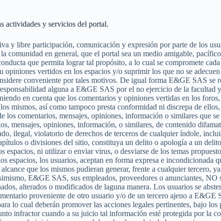
 actividades y servicios del portal.
tiva y libre participación, comunicación y expresión por parte de los us
 la comunidad en general, que el portal sea un medio amigable, pacífi
nducta que permita lograr tal propósito, a lo cual se compromete cada u
opiniones vertidos en los espacios y/o suprimir los que no se adecuen
onsidere conveniente por tales motivos. De igual forma E&GE SAS se res
 responsabilidad alguna a E&GE SAS por el no ejercicio de la facultad y/
niendo en cuenta que los comentarios y opiniones vertidas en los for
los mismos, así como tampoco presta conformidad ni discrepa de ellos
os comentarios, mensajes, opiniones, información o similares que se vi
, mensajes, opiniones, información, o similares, de contenido difamato
do, ilegal, violatorio de derechos de terceros de cualquier índole, incl
ítulos o divisiones del sitio, constituya un delito o apología a un delito
s espacios, ni utilizar o enviar virus, o desviarse de los temas propuest
n los espacios, los usuarios, aceptan en forma expresa e incondiciona
lcance que los mismos pudieran generar, frente a cualquier tercero, ya 
. Asimismo, E&GE SAS, sus empleados, proveedores o anunciantes, NO s
minados, alterados o modificados de laguna manera. Los usuarios se abs
comentario proveniente de otro usuario y/o de un tercero ajeno a E&GE 
 para lo cual deberán promover las acciones legales pertinentes, bajo l
nto infractor cuando a su juicio tal información esté protegida por la co