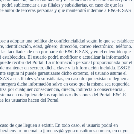
rá sublicenciar a sus filiales y subsidiarias, en caso de que las
hos de autor de terceras personas y que mantendrá indemne a E&GE SAS
se a adoptar una política de confidencialidad según lo que se establece
, identificación, edad, género, dirección, correo electrónico, teléfono.
l y las facultades de uso por parte de E&GE SAS, y en el entendido que
 establecidos. El usuario podrá modificar o actualizar la información
uede recibir del Portal. La información personal proporcionada por el
le de mantener en secreto, dicha clave y la información incluida. E&GE
te segura ni puede garantizarse dicho extremo, el usuario asume el
AS a sus filiales y/o subsidiarias, en caso de que existan o lleguen a
entregará dicha información salvo en caso que la misma sea requerida
a por cualquier consecuencia, directa, indirecta o consecuencial,
sistema en cualquiera de los capítulos o divisiones del Portal. E&GE
e los usuarios hacen del Portal.
caso de que lleguen a existir. En todo caso, el usuario podrá en
l deberá enviar un email a jjimenez@eyge-consultores.com.co, en cuyo