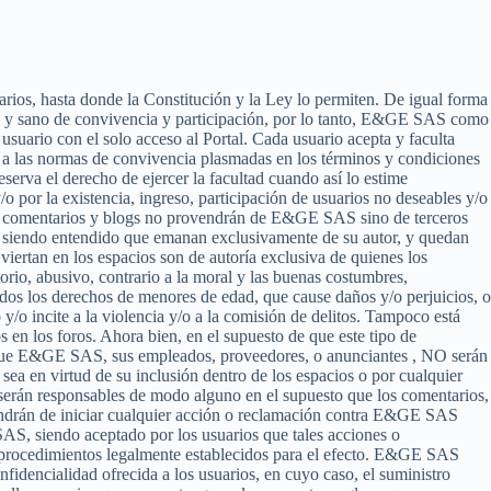
uarios, hasta donde la Constitución y la Ley lo permiten. De igual forma
co y sano de convivencia y participación, por lo tanto, E&GE SAS como
suario con el solo acceso al Portal. Cada usuario acepta y faculta
 a las normas de convivencia plasmadas en los términos y condiciones
erva el derecho de ejercer la facultad cuando así lo estime
o por la existencia, ingreso, participación de usuarios no deseables y/o
os, comentarios y blogs no provendrán de E&GE SAS sino de terceros
, siendo entendido que emanan exclusivamente de su autor, y quedan
ertan en los espacios son de autoría exclusiva de quienes los
rio, abusivo, contrario a la moral y las buenas costumbres,
uidos los derechos de menores de edad, que cause daños y/o perjuicios, o
 y/o incite a la violencia y/o a la comisión de delitos. Tampoco está
os en los foros. Ahora bien, en el supuesto de que este tipo de
da que E&GE SAS, sus empleados, proveedores, o anunciantes , NO serán
sea en virtud de su inclusión dentro de los espacios o por cualquier
erán responsables de modo alguno en el supuesto que los comentarios,
tendrán de iniciar cualquier acción o reclamación contra E&GE SAS
SAS, siendo aceptado por los usuarios que tales acciones o
os procedimientos legalmente establecidos para el efecto. E&GE SAS
nfidencialidad ofrecida a los usuarios, en cuyo caso, el suministro