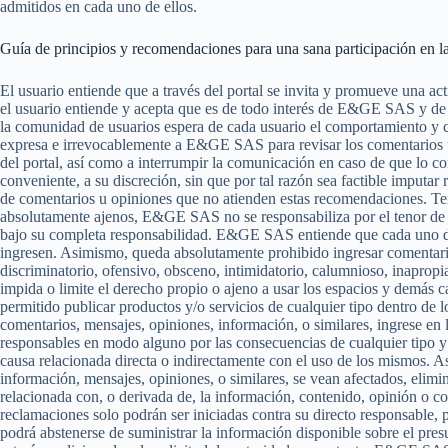
admitidos en cada uno de ellos.
Guía de principios y recomendaciones para una sana participación en las
El usuario entiende que a través del portal se invita y promueve una ac
el usuario entiende y acepta que es de todo interés de E&GE SAS y de
la comunidad de usuarios espera de cada usuario el comportamiento y co
expresa e irrevocablemente a E&GE SAS para revisar los comentarios u 
del portal, así como a interrumpir la comunicación en caso de que lo c
conveniente, a su discreción, sin que por tal razón sea factible imputar
de comentarios u opiniones que no atienden estas recomendaciones. Te
absolutamente ajenos, E&GE SAS no se responsabiliza por el tenor de 
bajo su completa responsabilidad. E&GE SAS entiende que cada uno de l
ingresen. Asimismo, queda absolutamente prohibido ingresar comentarios
discriminatorio, ofensivo, obsceno, intimidatorio, calumnioso, inapropia
impida o limite el derecho propio o ajeno a usar los espacios y demás cap
permitido publicar productos y/o servicios de cualquier tipo dentro de lo
comentarios, mensajes, opiniones, información, o similares, ingrese e
responsables en modo alguno por las consecuencias de cualquier tipo y a
causa relacionada directa o indirectamente con el uso de los mismos
información, mensajes, opiniones, o similares, se vean afectados, eli
relacionada con, o derivada de, la información, contenido, opinión o 
reclamaciones solo podrán ser iniciadas contra su directo responsable,
podrá abstenerse de suministrar la información disponible sobre el presu