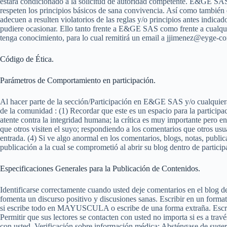
estará condicionado a la solicitud de autoridad competente. E&GE SAS, a
respeten los principios básicos de sana convivencia. Así como también d
adecuen a resulten violatorios de las reglas y/o principios antes indi
pudiere ocasionar. Ello tanto frente a E&GE SAS como frente a cualquier
tenga conocimiento, para lo cual remitirá un email a jjimenez@eyge-c
Código de Ética.
Parámetros de Comportamiento en participación.
Al hacer parte de la sección/Participación en E&GE SAS y/o cualquier
de la comunidad : (1) Recordar que este es un espacio para la participa
atente contra la integridad humana; la crítica es muy importante pero e
que otros visiten el suyo; respondiendo a los comentarios que otros usu
entrada. (4) Si ve algo anormal en los comentarios, blogs, notas, publ
publicación a la cual se comprometió al abrir su blog dentro de particip
Especificaciones Generales para la Publicación de Contenidos.
Identificarse correctamente cuando usted deje comentarios en el blog 
fomenta un discurso positivo y discusiones sanas. Escribir en un formato
si escribe todo en MAYUSCULA o escribe de una forma extraña. Escrib
Permitir que sus lectores se contacten con usted no importa si es a trav
con usted. Verificación sobre información médica: Absténgase de suger