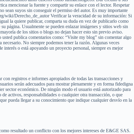
tica mencionar la fuente y compartir su enlace con el lector. Respetar
ue no sean suyos sin conseguir el permiso del autor. Es muy importante
.org/wiki/Derecho_de_autor Verificar la veracidad de su información: Si
o igual la quiere publicar, comparta su duda en vez de publicarlo como
de su página. Usualmente se pueden enlazar imágenes y sitios web sin
mayoría de los sitios o blogs no dejan hacer esto sin previo aviso.
o usted publica comentarios como: “Visite my blog” sin comentar algo
sea necesario. No siempre podemos tener la razón. Algunas veces
 de interés o está apoyando un proyecto personal, siempre es mejor
r con registros e informes apropiados de todas las transacciones y
 usuarios serán adecuados para mostrar plenamente y en forma fidedigna
ier sector económico. De ningún modo el usuario está autorizado para
de activos, responsabilidades o cualquier otra transacción, o que
que pueda llegar a su conocimiento que indique cualquier desvío en la
ar como resultado un conflicto con los mejores intereses de E&GE SAS.