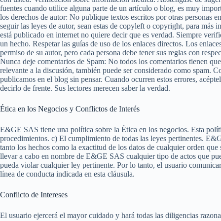
fuentes cuando utilice alguna parte de un artículo o blog, es muy import
los derechos de autor: No publique textos escritos por otras personas en
seguir las leyes de autor, sean estas de copyleft o copyright, para más 
está publicado en internet no quiere decir que es verdad. Siempre verif
un hecho. Respetar las guías de uso de los enlaces directos. Los enlac
permiso de su autor, pero cada persona debe tener sus reglas con respect
Nunca deje comentarios de Spam: No todos los comentarios tienen que 
relevante a la discusión, también puede ser considerado como spam. Cor
publicamos en el blog sin pensar. Cuando ocurren estos errores, acéptel
decirlo de frente. Sus lectores merecen saber la verdad.
Ética en los Negocios y Conflictos de Interés
E&GE SAS tiene una política sobre la Ética en los negocios. Esta polít
procedimientos. c) El cumplimiento de todas las leyes pertinentes. E&
tanto los hechos como la exactitud de los datos de cualquier orden qu
llevar a cabo en nombre de E&GE SAS cualquier tipo de actos que pueda
pueda violar cualquier ley pertinente. Por lo tanto, el usuario comun
línea de conducta indicada en esta cláusula.
Conflicto de Intereses
El usuario ejercerá el mayor cuidado y hará todas las diligencias raz