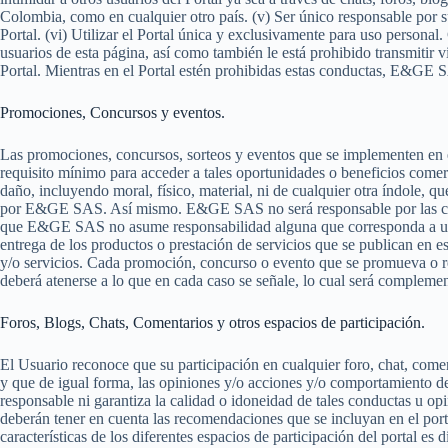
Colombia, como en cualquier otro país. (v) Ser único responsable por su
Portal. (vi) Utilizar el Portal única y exclusivamente para uso persona
usuarios de esta página, así como también le está prohibido transmitir v
Portal. Mientras en el Portal estén prohibidas estas conductas, E&GE 
Promociones, Concursos y eventos.
Las promociones, concursos, sorteos y eventos que se implementen en e
requisito mínimo para acceder a tales oportunidades o beneficios come
daño, incluyendo moral, físico, material, ni de cualquier otra índole, q
por E&GE SAS. Así mismo. E&GE SAS no será responsable por las consec
que E&GE SAS no asume responsabilidad alguna que corresponda a un anu
entrega de los productos o prestación de servicios que se publican en es
y/o servicios. Cada promoción, concurso o evento que se promueva o real
deberá atenerse a lo que en cada caso se señale, lo cual será complemen
Foros, Blogs, Chats, Comentarios y otros espacios de participación.
El Usuario reconoce que su participación en cualquier foro, chat, coment
y que de igual forma, las opiniones y/o acciones y/o comportamiento de
responsable ni garantiza la calidad o idoneidad de tales conductas u opi
deberán tener en cuenta las recomendaciones que se incluyan en el port
características de los diferentes espacios de participación del portal 